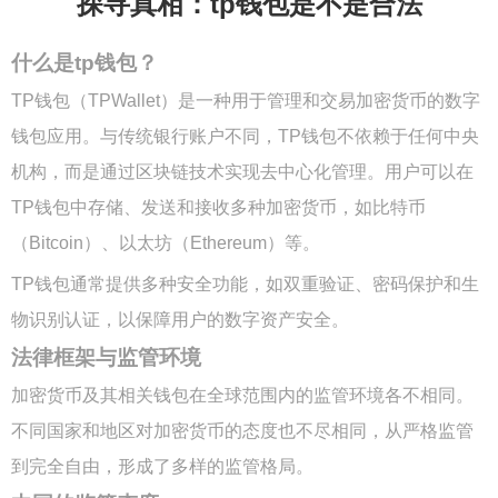
探寻真相：tp钱包是不是合法
什么是tp钱包？
TP钱包（TPWallet）是一种用于管理和交易加密货币的数字
钱包应用。与传统银行账户不同，TP钱包不依赖于任何中央
机构，而是通过区块链技术实现去中心化管理。用户可以在
TP钱包中存储、发送和接收多种加密货币，如比特币
（Bitcoin）、以太坊（Ethereum）等。
TP钱包通常提供多种安全功能，如双重验证、密码保护和生
物识别认证，以保障用户的数字资产安全。
法律框架与监管环境
加密货币及其相关钱包在全球范围内的监管环境各不相同。
不同国家和地区对加密货币的态度也不尽相同，从严格监管
到完全自由，形成了多样的监管格局。