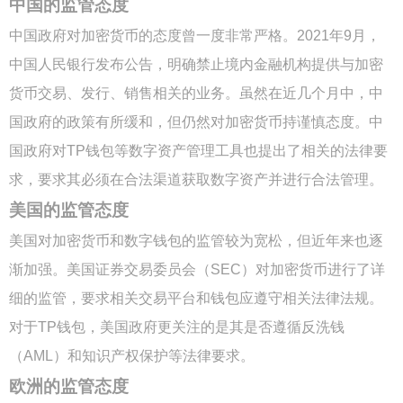
中国的监管态度
中国政府对加密货币的态度曾一度非常严格。2021年9月，
中国人民银行发布公告，明确禁止境内金融机构提供与加密
货币交易、发行、销售相关的业务。虽然在近几个月中，中
国政府的政策有所缓和，但仍然对加密货币持谨慎态度。中
国政府对TP钱包等数字资产管理工具也提出了相关的法律要
求，要求其必须在合法渠道获取数字资产并进行合法管理。
美国的监管态度
美国对加密货币和数字钱包的监管较为宽松，但近年来也逐
渐加强。美国证券交易委员会（SEC）对加密货币进行了详
细的监管，要求相关交易平台和钱包应遵守相关法律法规。
对于TP钱包，美国政府更关注的是其是否遵循反洗钱
（AML）和知识产权保护等法律要求。
欧洲的监管态度