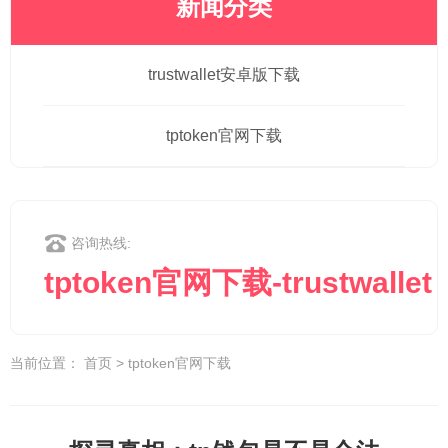
新闻分类
trustwallet安卓版下载
tptoken官网下载
咨询热线:
tptoken官网下载-trustwallet
当前位置：
首页
>
tptoken官网下载