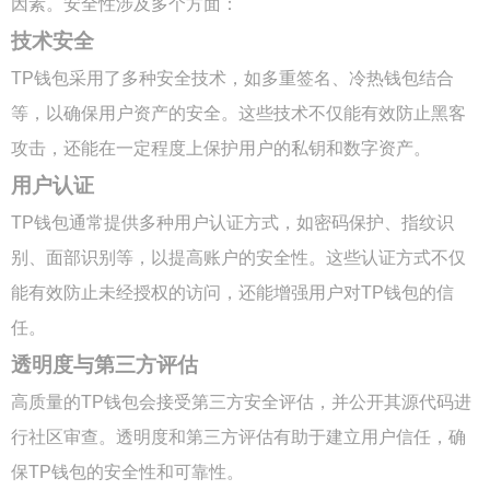
因素。安全性涉及多个方面：
技术安全
TP钱包采用了多种安全技术，如多重签名、冷热钱包结合
等，以确保用户资产的安全。这些技术不仅能有效防止黑客
攻击，还能在一定程度上保护用户的私钥和数字资产。
用户认证
TP钱包通常提供多种用户认证方式，如密码保护、指纹识
别、面部识别等，以提高账户的安全性。这些认证方式不仅
能有效防止未经授权的访问，还能增强用户对TP钱包的信
任。
透明度与第三方评估
高质量的TP钱包会接受第三方安全评估，并公开其源代码进
行社区审查。透明度和第三方评估有助于建立用户信任，确
保TP钱包的安全性和可靠性。