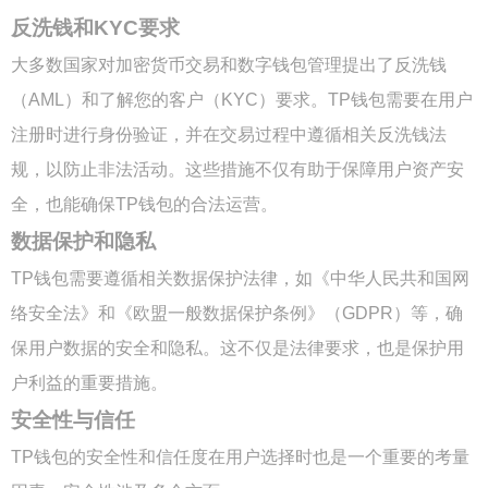
反洗钱和KYC要求
大多数国家对加密货币交易和数字钱包管理提出了反洗钱
（AML）和了解您的客户（KYC）要求。TP钱包需要在用户
注册时进行身份验证，并在交易过程中遵循相关反洗钱法
规，以防止非法活动。这些措施不仅有助于保障用户资产安
全，也能确保TP钱包的合法运营。
数据保护和隐私
TP钱包需要遵循相关数据保护法律，如《中华人民共和国网
络安全法》和《欧盟一般数据保护条例》（GDPR）等，确
保用户数据的安全和隐私。这不仅是法律要求，也是保护用
户利益的重要措施。
安全性与信任
TP钱包的安全性和信任度在用户选择时也是一个重要的考量